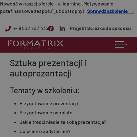
Przejdź do treści
Nowość w naszej ofercie – e-learning „Motywowanie
pozafinansowe zespołu” już dostępny!
Sprawdź szkolenie →
+48 502 702 435
Projekt Ścieżka do sukcesu
Sztuka prezentacji i
autoprezentacji
Tematy w szkoleniu:
Przygotowanie prezentacji
Przygotowanie osobiste
Jakie treści niesie ze sobą prezentacja?
Co wiem o audytorium?