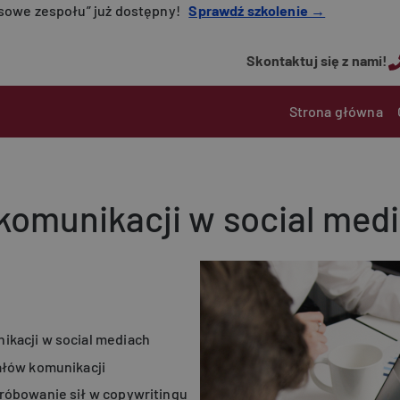
nsowe zespołu” już dostępny!
Sprawdź szkolenie →
Skontaktuj się z nami!
Main navigatio
Strona główna
komunikacji w social med
k
ikacji w social mediach
ałów komunikacji
próbowanie sił w copywritingu