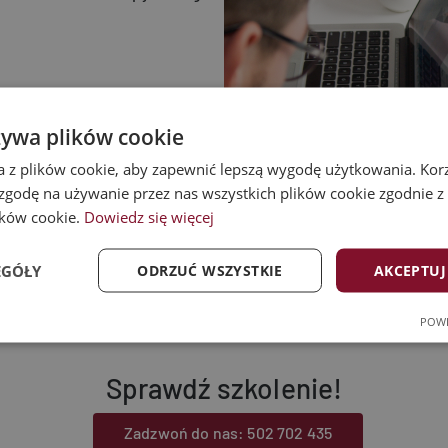
al mediach?
żywa plików cookie
a z plików cookie, aby zapewnić lepszą wygodę użytkowania. Korzy
 zgodę na używanie przez nas wszystkich plików cookie zgodnie 
lików cookie.
Dowiedz się więcej
EGÓŁY
ODRZUĆ WSZYSTKIE
AKCEPTUJ
POWE
ność
Targetowanie
Funkcj
Sprawdź szkolenie!
Zadzwoń do nas: 502 702 435