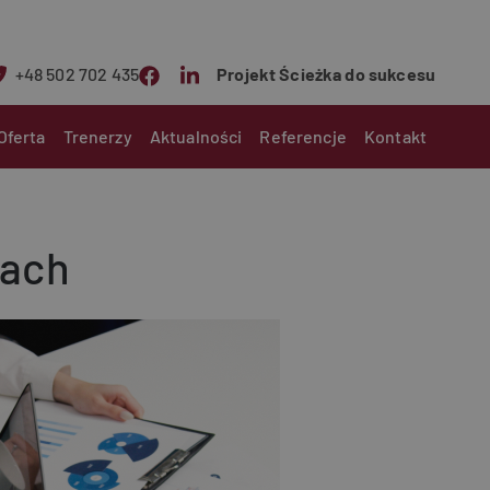
+48 502 702 435
Projekt Ścieżka do sukcesu
n
Oferta
Trenerzy
Aktualności
Referencje
Kontakt
iach