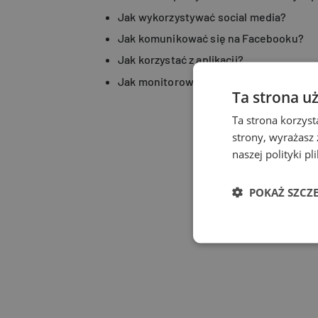
Jak wykorzystywać social media?
Jak komunikować się na Facebooku?
Jak korzystać z aplikacji?
Jak monitorować efekty działań w soci
Ta strona u
Ta strona korzyst
strony, wyrażasz
naszej polityki p
POKAŻ SZCZ
Wydaj