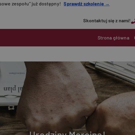
nsowe zespołu” już dostępny!
Sprawdź szkolenie →
Skontaktuj się z nami!
Main navigatio
Strona główna
Urodziny Marcina!