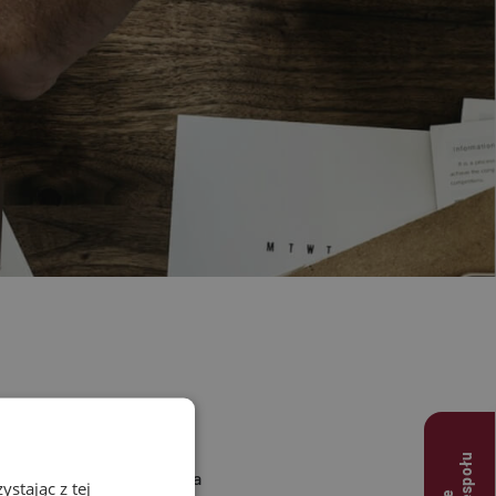
u
ulubionych restauracji, a
stając z tej