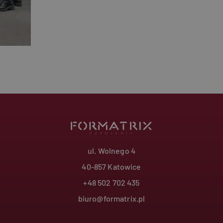
analitycznej Google. Ten plik cookie służy do roz
użytkowników poprzez przypisanie losowo wygen
jako identyfikatora klienta. Jest on uwzględnion
strony w witrynie i służy do obliczania danych do
odwiedzających, sesji i kampanii na potrzeby rap
witryn.
.formatrix.pl
1 rok 1 miesiąc
Ten plik cookie jest używany przez Google Analyt
utrzymywania stanu sesji.
Polityce prywatności Google
ul. Wolnego 4
40-857 Katowice
+48 502 702 435
biuro@formatrix.pl