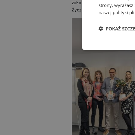
zakończyliśmy emocjonującymi
strony, wyrażasz
Życzymy Ci niezliczonych po
naszej polityki p
POKAŻ SZCZ
Wydaj
Wydajnościowe pliki c
cookie. Te pliki coo
Nazwa
_ga