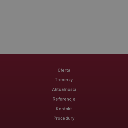
różniania unikalnych
erowanej liczby
y w każdym żądaniu
tyczących
ortów analitycznych
ics do
Footer
Oferta
Trenerzy
Aktualności
Referencje
Kontakt
Procedury