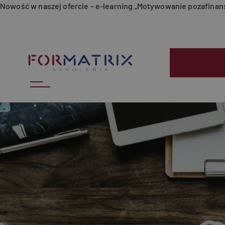
Przejdź do treści
Nowość w naszej ofercie – e-learning „Motywowanie pozafina