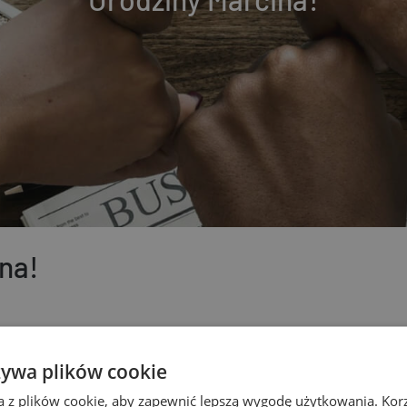
na!
ć świętować urodziny naszego dyrektora, Marcina!
żywa plików cookie
zabawy i emocji. Rozpoczęliśmy świętowanie w jednej z naszych 
a z plików cookie, aby zapewnić lepszą wygodę użytkowania. Korzy