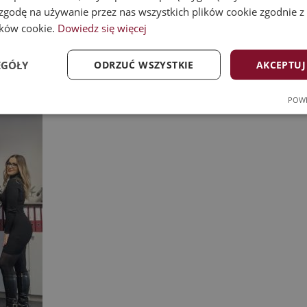
 rozgrywkami w darta w biurze. Dziękujemy Ci, Marcin, za Twoj
 zgodę na używanie przez nas wszystkich plików cookie zgodnie 
wodów do uśmiechu, zdrowia i jeszcze większych sukcesów w na
lików cookie.
Dowiedz się więcej
EGÓŁY
ODRZUĆ WSZYSTKIE
AKCEPTUJ
POWE
ność
Targetowanie
Funkcj
Wydajność
Targetowanie
Funkcjonalność
ookie zbierają informację o tym, w jaki sposób odwiedzający korzystają ze strony, np. 
kie nie mogą być wykorzystywane do bezpośredniej identyfikacji konkretnego użytkown
Provider
/
Okres
Opis
Domena
przechowywania
1 rok 1 miesiąc
Ta nazwa pliku cookie jest powiązana z Google Uni
Google LLC
co stanowi istotną aktualizację powszechnie używ
.formatrix.pl