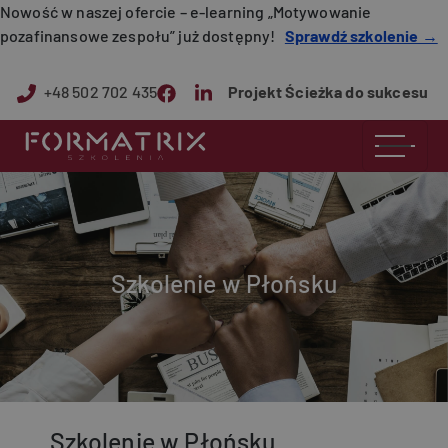
Przejdź do treści
Nowość w naszej ofercie – e-learning „Motywowanie
pozafinansowe zespołu” już dostępny!
Sprawdź szkolenie →
+48 502 702 435
Projekt Ścieżka do sukcesu
Szkolenie w Płońsku
Szkolenie w Płońsku