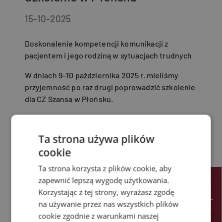
15-10-2025
Doskonalenie kompetencji komunikacji z
pacjentem i jego rodziną w sytuacjach trudnych
W dniach 9–10 października 2025 r. mieliśmy
przyjemność po raz drugi poprowadzić szkolenie
dla CZ Szansa w Płońsku.
ym razem skupiliśmy się na rozwijaniu
umiejętności komunikacji z pacjentem i jego
Ta strona używa plików
rodziną w sytuacjach trudnych — poprzez
cookie
ćwiczenia, symulacje i analizę rzeczywistych
przypadków.
Ta strona korzysta z plików cookie, aby
zapewnić lepszą wygodę użytkowania.
Było intensywnie, merytorycznie i z dużą dawką
u
Korzystając z tej strony, wyrażasz zgodę
pozytywnej energii.
na używanie przez nas wszystkich plików
cookie zgodnie z warunkami naszej
Dziękujemy!